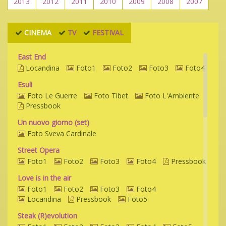
2013
2012
2011
2010
2009
2008
2007
CINEMA
TV
FESTIVAL
East End
Locandina
Foto1
Foto2
Foto3
Foto4
Esuli
Foto Le Guerre
Foto Tibet
Foto L'Ambiente
Pressbook
Un nuovo giorno (set)
Foto Sveva Cardinale
Street Opera
Foto1
Foto2
Foto3
Foto4
Pressbook
Love is in the air
Foto1
Foto2
Foto3
Foto4
Locandina
Pressbook
Foto5
Steak (R)evolution