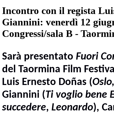
Incontro con il regista Lu
Giannini: venerdì 12 giugn
Congressi/sala B - Taormi
Sarà presentato
Fuori Co
del
Taormina Film Festiva
Luis Ernesto Doñas
(
Oslo
Giannini
(
Ti voglio bene 
succedere
,
Leonardo
),
Ca