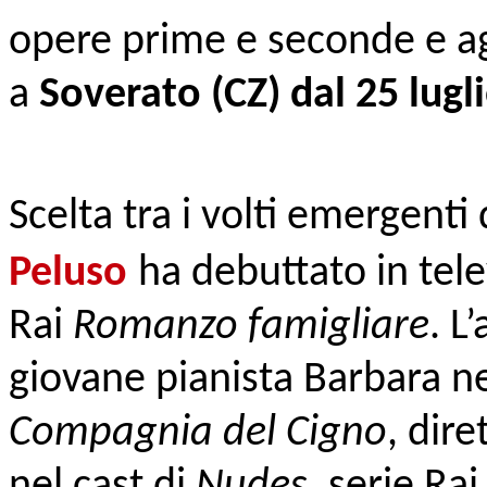
opere prime e seconde e agl
a
Soverato
(CZ)
dal 25 lugl
Scelta tra i volti emergenti
Peluso
ha debuttato in tele
Rai
Romanzo famigliare
. L
giovane pianista Barbara nel
Compagnia del Cigno
, dire
nel cast di
Nudes
, serie Ra