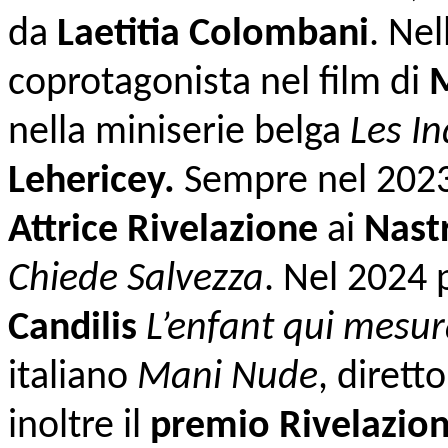
da
Laetitia Colombani
. Ne
coprotagonista nel film di
M
nella miniserie belga
Les In
Lehericey.
Sempre nel 2023
Attrice Rivelazione
ai
Nast
Chiede Salvezza
. Nel 2024 
Candilis
L’enfant qui mesur
italiano
Mani Nude
, dirett
inoltre il
premio Rivelazioni