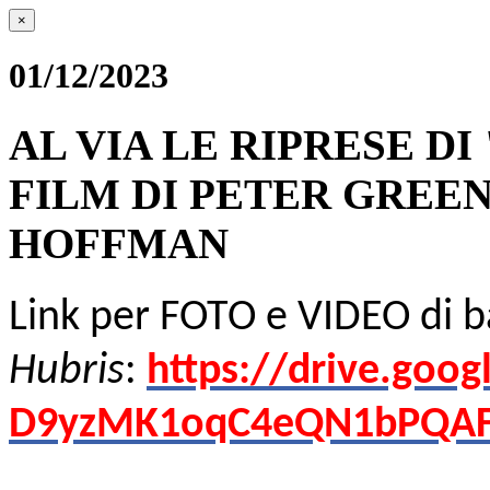
×
01/12/2023
AL VIA LE RIPRESE D
FILM DI PETER GREE
HOFFMAN
Link per FOTO e VIDEO di b
Hubris
:
https://drive.goog
D9yzMK1oqC4eQN1bPQAF4