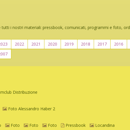
 tutti i nostri materiali: pressbook, comunicati, programmi e foto, ord
2023
2022
2021
2020
2019
2018
2017
2016
2007
lmclub Distribuzione
Foto Alessandro Haber 2
o
Foto
Foto
Foto
Pressbook
Locandina