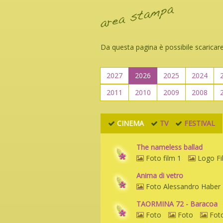
Da questa pagina è possibile scaricare
2027
2026
2025
2024
2011
2010
2009
2008
CINEMA
TV
FESTIVAL
The nameless ballad
Foto film 1
Logo Fi
Anima di vetro
Foto Alessandro Haber
TAORMINA 72 - Baracoa
Foto
Foto
Fot