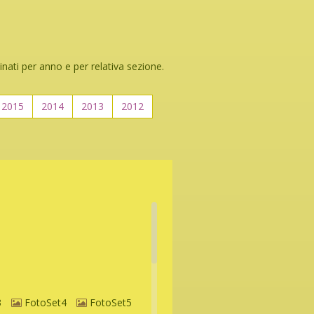
inati per anno e per relativa sezione.
2015
2014
2013
2012
3
FotoSet4
FotoSet5