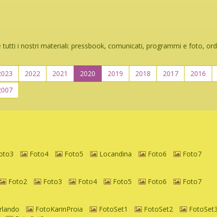
 tutti i nostri materiali: pressbook, comunicati, programmi e foto, ord
2023
2022
2021
2020
2019
2018
2017
2016
2007
oto3
Foto4
Foto5
Locandina
Foto6
Foto7
Foto2
Foto3
Foto4
Foto5
Foto6
Foto7
rlando
FotoKarinProia
FotoSet1
FotoSet2
FotoSet