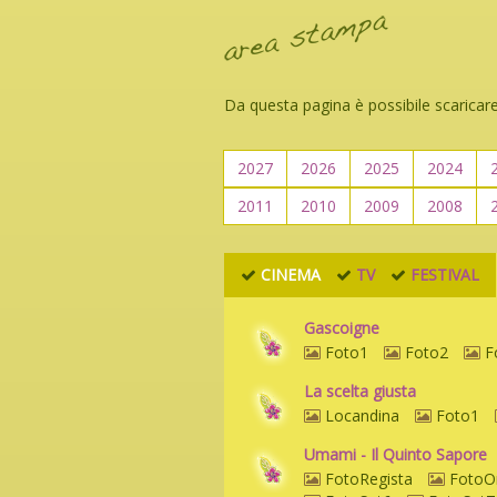
Da questa pagina è possibile scaricare
2027
2026
2025
2024
2011
2010
2009
2008
CINEMA
TV
FESTIVAL
Gascoigne
Foto1
Foto2
F
La scelta giusta
Locandina
Foto1
Umami - Il Quinto Sapore
FotoRegista
FotoO