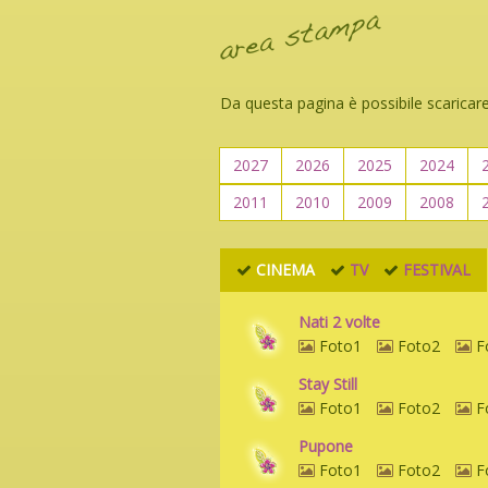
Da questa pagina è possibile scaricare
2027
2026
2025
2024
2011
2010
2009
2008
CINEMA
TV
FESTIVAL
Nati 2 volte
Foto1
Foto2
F
Stay Still
Foto1
Foto2
F
Pupone
Foto1
Foto2
F