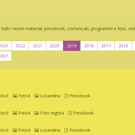
 tutti i nostri materiali: pressbook, comunicati, programmi e foto, ord
2023
2022
2021
2020
2019
2018
2017
2016
2007
oto3
Foto4
Locandina
Pressbook
oto3
Foto4
Foto regista
Pressbook
oto3
Foto4
Locandina
Pressbook