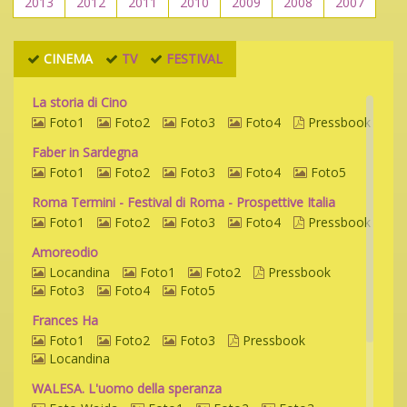
2013
2012
2011
2010
2009
2008
2007
CINEMA
TV
FESTIVAL
La storia di Cino
Foto1
Foto2
Foto3
Foto4
Pressbook
Faber in Sardegna
Foto1
Foto2
Foto3
Foto4
Foto5
Roma Termini - Festival di Roma - Prospettive Italia
Foto1
Foto2
Foto3
Foto4
Pressbook
Amoreodio
Locandina
Foto1
Foto2
Pressbook
Foto3
Foto4
Foto5
Frances Ha
Foto1
Foto2
Foto3
Pressbook
Locandina
WALESA. L'uomo della speranza