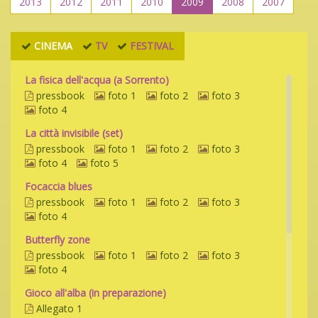
2013
2012
2011
2010
2009
2008
2007
CINEMA
TV
FESTIVAL
La fisica dell'acqua (a Sorrento)
pressbook
foto 1
foto 2
foto 3
foto 4
La città invisibile (set)
pressbook
foto 1
foto 2
foto 3
foto 4
foto 5
Focaccia blues
pressbook
foto 1
foto 2
foto 3
foto 4
Butterfly zone
pressbook
foto 1
foto 2
foto 3
foto 4
Gioco all'alba (in preparazione)
Allegato 1