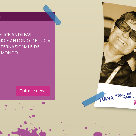
S
ELICE ANDREASI
NO E ANTONIO DE LUCIA
NTERNAZIONALE DEL
L MONDO
UOVO HORROR DI
Tutte le news
SENTATO IN
I FRIGHTFEST DI
ANE DAL 5 NOVEMBRE
LUB DISTRIBUZIONE.