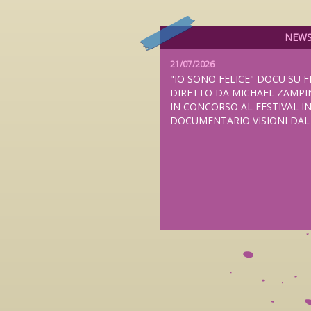
NEW
21/07/2026
"IO SONO FELICE" DOCU SU F
DIRETTO DA MICHAEL ZAMPI
IN CONCORSO AL FESTIVAL I
DOCUMENTARIO VISIONI DA
20/07/2026
"THE NAMELESS BALLAD", N
FEDERICO ZAMPAGLIONE PRE
ANTEPRIMA MONDIALE AL TUB
LONDRA E NELLE SALE ITALI
2026, DISTRIBUITO DA FILMC