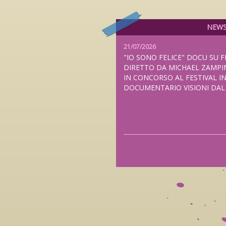
NEW
21/07/2026
"IO SONO FELICE" DOCU SU F
DIRETTO DA MICHAEL ZAMPI
IN CONCORSO AL FESTIVAL I
DOCUMENTARIO VISIONI DA
20/07/2026
"THE NAMELESS BALLAD", N
FEDERICO ZAMPAGLIONE PRE
ANTEPRIMA MONDIALE AL TUB
LONDRA E NELLE SALE ITALI
2026, DISTRIBUITO DA FILMC