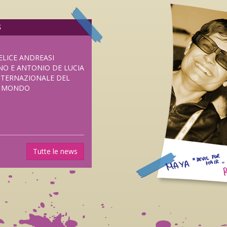
S
ELICE ANDREASI
NO E ANTONIO DE LUCIA
NTERNAZIONALE DEL
L MONDO
UOVO HORROR DI
Tutte le news
SENTATO IN
I FRIGHTFEST DI
ANE DAL 5 NOVEMBRE
LUB DISTRIBUZIONE.